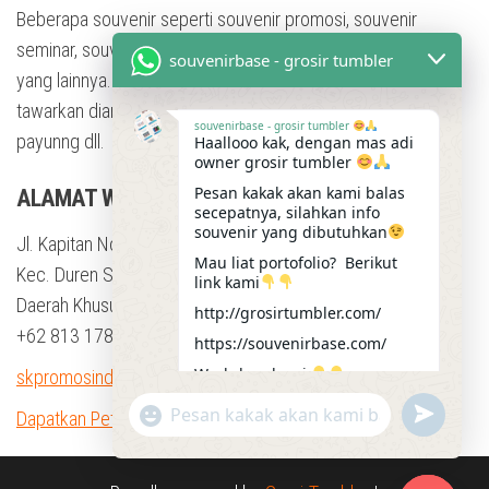
Beberapa souvenir seperti souvenir promosi, souvenir
seminar, souvenir training, souvenir pesta, dan masih banyak
souvenirbase - grosir tumbler
yang lainnya. Dengan berbagai bentuk souvenir yang kami
tawarkan diantaranya adalah tumbler, mug, flashdisk, Kaos,
souvenirbase - grosir tumbler
payunng dll.
Haallooo kak, dengan mas adi
owner grosir tumbler
Pesan kakak akan kami balas
ALAMAT WORKSHOP
secepatnya, silahkan info
souvenir yang dibutuhkan
Jl. Kapitan No.23b, RT.9/RW.4, Klender
Mau liat portofolio? Berikut
Kec. Duren Sawit, Kota Jakarta Timur,
link kami
Daerah Khusus Ibukota Jakarta 13470
http://grosirtumbler.com/
+62 813 1784 4012
https://souvenirbase.com/
Workshop kami
skpromosindo@gmail.com
https://maps.app.goo.gl/kRkgZ
u
"
Dapatkan Petunjuk Arah
HdKp2TiLGt66
W
n
+
11:10
h
d
c
e
h