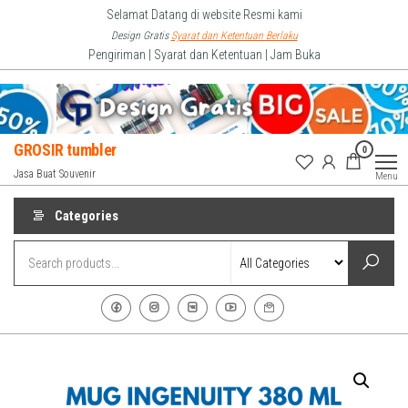
Skip
Selamat Datang di website Resmi kami
to
Design Gratis
Syarat dan Ketentuan Berlaku
Pengiriman | Syarat dan Ketentuan | Jam Buka
the
content
GROSIR tumbler
0
Jasa Buat Souvenir
Menu
Categories