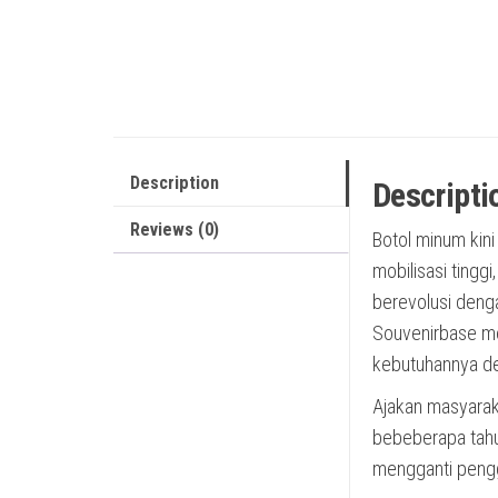
Description
Descripti
Reviews (0)
Botol minum kini
mobilisasi tingg
berevolusi deng
Souvenirbase me
kebutuhannya de
Ajakan masyaraka
bebeberapa tahu
mengganti peng