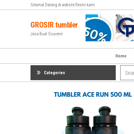
Skip
Selamat Datang di website Resmi kami
to
the
GROSIR tumbler
content
Jasa Buat Souvenir
Home
Categories