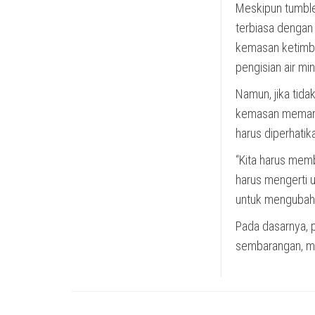
Meskipun tumble
terbiasa dengan
kemasan ketimban
pengisian air mi
Namun, jika tida
kemasan memang 
harus diperhati
“Kita harus memb
harus mengerti 
untuk mengubah p
Pada dasarnya, p
sembarangan, me