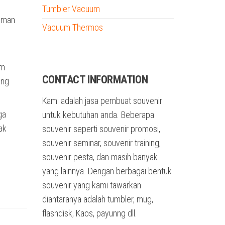
h
Tumbler Vacuum
numan
Vacuum Thermos
tumbler custom nama
um
CONTACT INFORMATION
ang
Kami adalah jasa pembuat souvenir
ga
untuk kebutuhan anda. Beberapa
ak
souvenir seperti souvenir promosi,
souvenir seminar, souvenir training,
souvenir pesta, dan masih banyak
yang lainnya. Dengan berbagai bentuk
souvenir yang kami tawarkan
diantaranya adalah tumbler, mug,
flashdisk, Kaos, payunng dll.