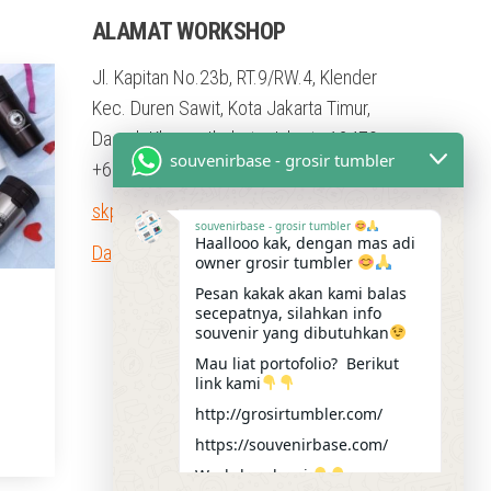
ALAMAT WORKSHOP
Jl. Kapitan No.23b, RT.9/RW.4, Klender
Kec. Duren Sawit, Kota Jakarta Timur,
Daerah Khusus Ibukota Jakarta 13470
souvenirbase - grosir tumbler
+62 813 1784 4012
skpromosindo@gmail.com
souvenirbase - grosir tumbler
Haallooo kak, dengan mas adi
Dapatkan Petunjuk Arah
owner grosir tumbler
Pesan kakak akan kami balas
secepatnya, silahkan info
souvenir yang dibutuhkan
Mau liat portofolio? Berikut
link kami
http://grosirtumbler.com/
https://souvenirbase.com/
Workshop kami