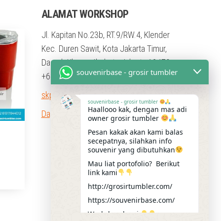
ALAMAT WORKSHOP
Jl. Kapitan No.23b, RT.9/RW.4, Klender
Kec. Duren Sawit, Kota Jakarta Timur,
Daerah Khusus Ibukota Jakarta 13470
souvenirbase - grosir tumbler
+62 813 1784 4012
skpromosindo@gmail.com
souvenirbase - grosir tumbler
Haallooo kak, dengan mas adi
Dapatkan Petunjuk Arah
owner grosir tumbler
Pesan kakak akan kami balas
secepatnya, silahkan info
souvenir yang dibutuhkan
Mau liat portofolio? Berikut
link kami
http://grosirtumbler.com/
https://souvenirbase.com/
Workshop kami