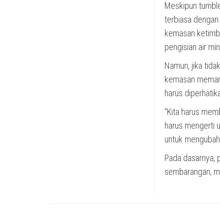
Meskipun tumble
terbiasa dengan
kemasan ketimban
pengisian air mi
Namun, jika tida
kemasan memang 
harus diperhati
“Kita harus memb
harus mengerti 
untuk mengubah p
Pada dasarnya, p
sembarangan, me