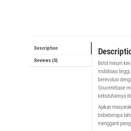
Description
Descripti
Reviews (0)
Botol minum kini
mobilisasi tingg
berevolusi deng
Souvenirbase me
kebutuhannya de
Ajakan masyaraka
bebeberapa tahu
mengganti peng