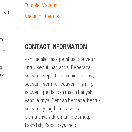
h
Tumbler Vacuum
numan
Vacuum Thermos
tumbler custom nama
um
CONTACT INFORMATION
ang
Kami adalah jasa pembuat souvenir
ga
untuk kebutuhan anda. Beberapa
ak
souvenir seperti souvenir promosi,
souvenir seminar, souvenir training,
souvenir pesta, dan masih banyak
yang lainnya. Dengan berbagai bentuk
souvenir yang kami tawarkan
diantaranya adalah tumbler, mug,
flashdisk, Kaos, payunng dll.