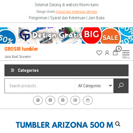
Skip
Selamat Datang di website Resmi kami
to
Design Gratis
Syarat dan Ketentuan Berlaku
Pengiriman | Syarat dan Ketentuan | Jam Buka
the
content
GROSIR tumbler
0
Jasa Buat Souvenir
Menu
Categories