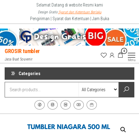
Skip
Selamat Datang di website Resmi kami
to
Design Gratis
Syarat dan Ketentuan Berlaku
Pengiriman | Syarat dan Ketentuan | Jam Buka
the
content
GROSIR tumbler
0
Jasa Buat Souvenir
Menu
Categories