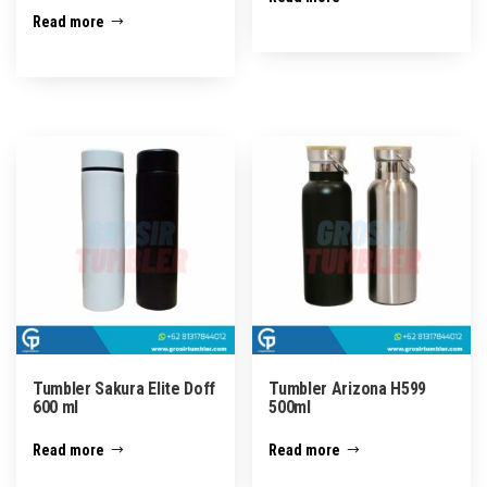
Rated
5.00
Read more
out of 5
Tumbler Sakura Elite Doff
Tumbler Arizona H599
600 ml
500ml
Read more
Read more