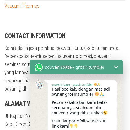
Vacuum Thermos
tumbler custom nama
CONTACT INFORMATION
Kami adalah jasa pembuat souvenir untuk kebutuhan anda.
Beberapa souvenir seperti souvenir promosi, souvenir
seminar, souvenir training, souvenir pesta, dan masih banyak
souvenirbase - grosir tumbler
yang lainnya. Dengan berbagai bentuk souvenir yang kami
tawarkan diantaranya adalah tumbler, mug, flashdisk, Kaos,
souvenirbase - grosir tumbler
payunng dll.
Haallooo kak, dengan mas adi
owner grosir tumbler
Pesan kakak akan kami balas
ALAMAT WORKSHOP
secepatnya, silahkan info
souvenir yang dibutuhkan
Jl. Kapitan No.23b, RT.9/RW.4, Klender
Mau liat portofolio? Berikut
Kec. Duren Sawit, Kota Jakarta Timur,
link kami