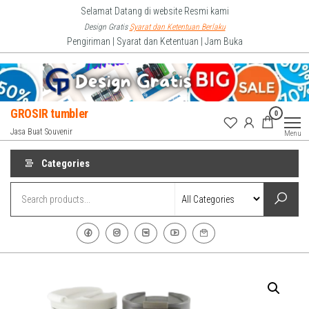
Skip
Selamat Datang di website Resmi kami
to
Design Gratis
Syarat dan Ketentuan Berlaku
Pengiriman | Syarat dan Ketentuan | Jam Buka
the
content
GROSIR tumbler
0
Jasa Buat Souvenir
Menu
Categories