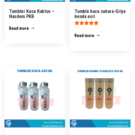
Tumbler Kaca Kaktus –
Tumble kaca sakura-Griya
Nasdem PKB
benda asri
Read more
Rated
5.00
Read more
out of 5