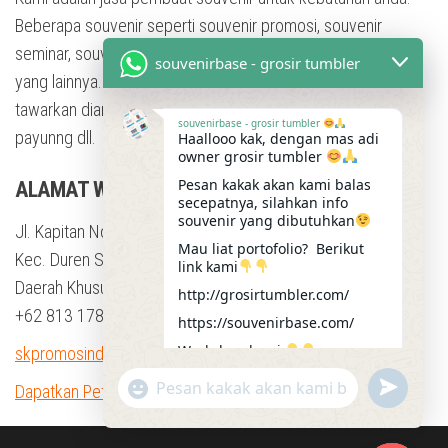
Beberapa souvenir seperti souvenir promosi, souvenir
seminar, souvenir training, souvenir pesta, dan masih banyak
souvenirbase - grosir tumbler
yang lainnya. Dengan berbagai bentuk souvenir yang kami
tawarkan diantaranya adalah tumbler, mug, flashdisk, Kaos,
souvenirbase - grosir tumbler
payunng dll.
Haallooo kak, dengan mas adi
owner grosir tumbler
Pesan kakak akan kami balas
ALAMAT WORKSHOP
secepatnya, silahkan info
souvenir yang dibutuhkan
Jl. Kapitan No.23b, RT.9/RW.4, Klender
Mau liat portofolio? Berikut
Kec. Duren Sawit, Kota Jakarta Timur,
link kami
Daerah Khusus Ibukota Jakarta 13470
http://grosirtumbler.com/
+62 813 1784 4012
https://souvenirbase.com/
Workshop kami
skpromosindo@gmail.com
https://maps.app.goo.gl/kRkgZ
u
"
Dapatkan Petunjuk Arah
HdKp2TiLGt66
W
n
+
04:46
h
d
c