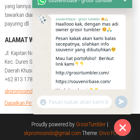
souvenirbase - grosir tumbler
yang lainnya. Dengan berbagai bentuk souvenir yang kami
tawarkan diantaranya adalah tumbler, mug, flashdisk, Kaos,
souvenirbase - grosir tumbler
payunng dll.
Haallooo kak, dengan mas adi
owner grosir tumbler
Pesan kakak akan kami balas
ALAMAT WORKSHOP
secepatnya, silahkan info
souvenir yang dibutuhkan
Jl. Kapitan No.23b, RT.9/RW.4, Klender
Mau liat portofolio? Berikut
Kec. Duren Sawit, Kota Jakarta Timur,
link kami
Daerah Khusus Ibukota Jakarta 13470
http://grosirtumbler.com/
+62 813 1784 4012
https://souvenirbase.com/
Workshop kami
skpromosindo@gmail.com
https://maps.app.goo.gl/kRkgZ
u
"
Dapatkan Petunjuk Arah
HdKp2TiLGt66
W
n
+
01:36
h
d
c
e
h
a
Proudly powered by
GrosirTumbler
|
f
a
t
skpromosindo@gmail.com
Theme:
Envo FC
i
t
H