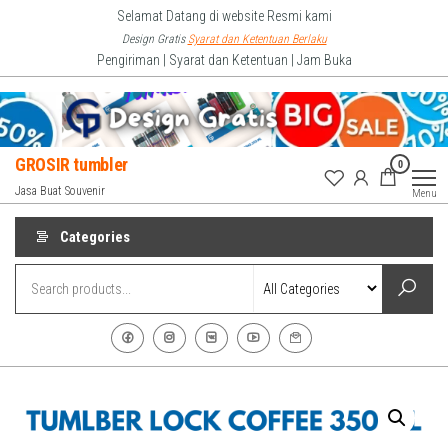
Skip
Selamat Datang di website Resmi kami
to
Design Gratis
Syarat dan Ketentuan Berlaku
Pengiriman | Syarat dan Ketentuan | Jam Buka
the
content
GROSIR tumbler
0
Jasa Buat Souvenir
Menu
Categories