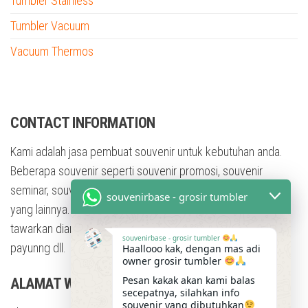
Tumbler Stainless
Tumbler Vacuum
Vacuum Thermos
tumbler custom nama
CONTACT INFORMATION
Kami adalah jasa pembuat souvenir untuk kebutuhan anda.
Beberapa souvenir seperti souvenir promosi, souvenir
seminar, souvenir training, souvenir pesta, dan masih banyak
souvenirbase - grosir tumbler
yang lainnya. Dengan berbagai bentuk souvenir yang kami
tawarkan diantaranya adalah tumbler, mug, flashdisk, Kaos,
souvenirbase - grosir tumbler
payunng dll.
Haallooo kak, dengan mas adi
owner grosir tumbler
Pesan kakak akan kami balas
ALAMAT WORKSHOP
secepatnya, silahkan info
souvenir yang dibutuhkan