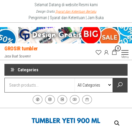
Skip
Selamat Datang di website Resmi kami
to
Design Gratis
Syarat dan Ketentuan Berlaku
Pengiriman | Syarat dan Ketentuan | Jam Buka
the
content
GROSIR tumbler
0
Jasa Buat Souvenir
Menu
Categories