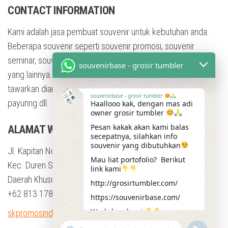
CONTACT INFORMATION
Kami adalah jasa pembuat souvenir untuk kebutuhan anda.
Beberapa souvenir seperti souvenir promosi, souvenir
seminar, souvenir training, souvenir pesta, dan masih banyak
souvenirbase - grosir tumbler
yang lainnya. Dengan berbagai bentuk souvenir yang kami
tawarkan diantaranya adalah tumbler, mug, flashdisk, Kaos,
souvenirbase - grosir tumbler
payunng dll.
Haallooo kak, dengan mas adi
owner grosir tumbler
Pesan kakak akan kami balas
ALAMAT WORKSHOP
secepatnya, silahkan info
souvenir yang dibutuhkan
Jl. Kapitan No.23b, RT.9/RW.4, Klender
Mau liat portofolio? Berikut
Kec. Duren Sawit, Kota Jakarta Timur,
link kami
Daerah Khusus Ibukota Jakarta 13470
http://grosirtumbler.com/
+62 813 1784 4012
https://souvenirbase.com/
Workshop kami
skpromosindo@gmail.com
https://maps.app.goo.gl/kRkgZ